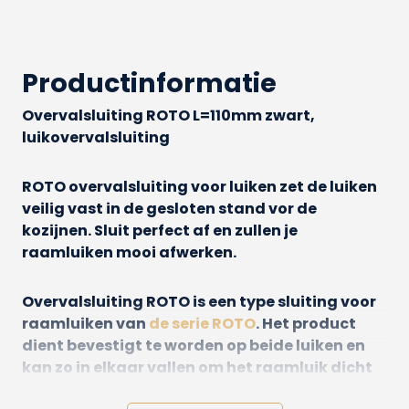
Productinformatie
Overvalsluiting ROTO L=110mm zwart,
luikovervalsluiting
ROTO overvalsluiting voor luiken zet de luiken
veilig vast in de gesloten stand vor de
kozijnen. Sluit perfect af en zullen je
raamluiken mooi afwerken.
Overvalsluiting ROTO is een type sluiting voor
raamluiken van
de serie ROTO
. Het product
dient bevestigt te worden op beide luiken en
kan zo in elkaar vallen om het raamluik dicht
te maken. Deze sluiting is een mooie kleur