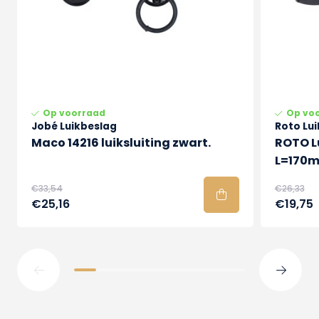
Op voorraad
Op vo
Jobé Luikbeslag
Roto Lu
Maco 14216 luiksluiting zwart.
ROTO L
L=170m
€33,54
€26,33
€25,16
€19,75