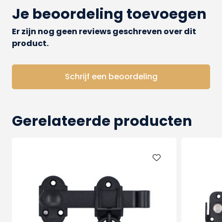
aluminium
lang
,
kort
of
traditioneel
.
Je beoordeling toevoegen
Er zijn nog geen reviews geschreven over dit
product.
Schrijf een beoordeling
Gerelateerde producten