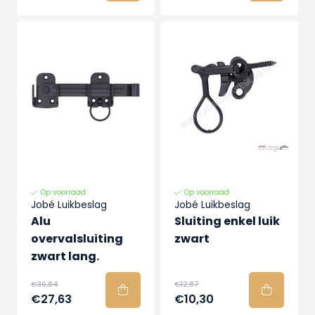
Op voorraad
Op voorraad
Jobé Luikbeslag
Jobé Luikbeslag
Alu
Sluiting enkel luik
overvalsluiting
zwart
zwart lang.
€36,84
€12,87
€27,63
€10,30