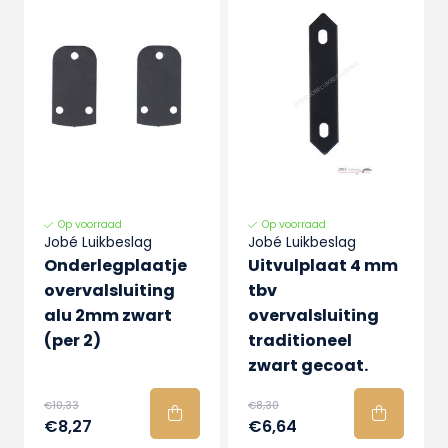
Op voorraad
Op voorraad
Jobé Luikbeslag
Jobé Luikbeslag
Onderlegplaatje
Uitvulplaat 4 mm
overvalsluiting
tbv
alu 2mm zwart
overvalsluiting
(per 2)
traditioneel
zwart gecoat.
€10,33
€8,30
€8,27
€6,64