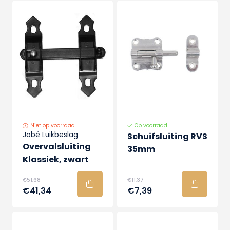
Niet op voorraad
Op voorraad
Jobé Luikbeslag
Schuifsluiting RVS
Overvalsluiting
35mm
Klassiek, zwart
€51,68
€11,37
€41,34
€7,39