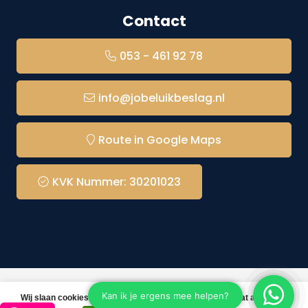
Contact
053 - 461 92 78
info@jobeluikbeslag.nl
Route in Google Maps
KVK Nummer: 30201023
© Copyright 2026 Jobé Luikbeslag -
Webshop laten
Wij slaan cookies op om onze website te verbeteren. Is dat akkoord?
maken
door Red Banana