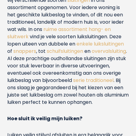
wij verschillende soorten
sluitingen
in ons
assortiment opgenomen. Voor iedere woning is
het geschikte luikbeslag te vinden, of dit nou een
traditioneel, landelijk of modern huis is, voor ieder
wat wils. In ons
ruime assortiment hang- en
sluitwerk
vind je vele soorten luiksluitingen. Deze
lopen uiteen van dubbele en
enkele luiksluitingen
of
snappers
, tot
schuifsluitingen
en
overvalsluiting
.
Al deze prachtige oudhollandse sluitingen zijn stuk
voor stuk leverbaar in diverse uitvoeringen,
eventueel ook overeenkomstig aan ons overige
luikbeslag van bijvoorbeeld
serie traditioneel
. Bij
ons slaag je gegarandeerd bij het kiezen van een
juiste set luikbeslag om zowel houten als aluminium
luiken perfect te kunnen ophangen.
Hoe sluit ik veilig mijn luiken?
Luiken veilig stijlvol afsluiten is erg belangrijk voor