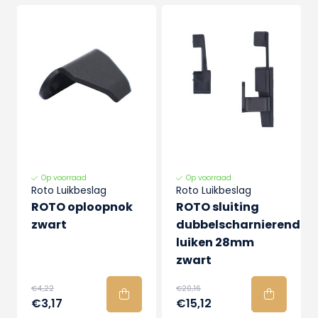
Op voorraad
Op voorraad
Roto Luikbeslag
Roto Luikbeslag
ROTO oploopnok
ROTO sluiting
zwart
dubbelscharnierende
luiken 28mm
zwart
€4,22
€20,16
€3,17
€15,12