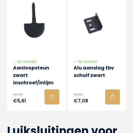
Op voorraad
Op voorraad
Aanloopsteun
Alu aanslag tbv
zwart
schuif zwart
inschroef/inlijm
€7,48
€8,32
€5,61
€7,08
Luiksluitingen voor