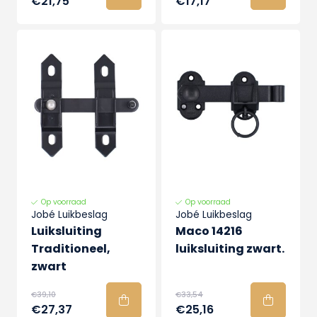
€21,75
€17,17
Op voorraad
Op voorraad
Jobé Luikbeslag
Jobé Luikbeslag
Luiksluiting
Maco 14216
Traditioneel,
luiksluiting zwart.
zwart
€39,10
€33,54
€27,37
€25,16