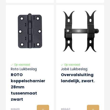
Op voorraad
Op voorraad
Roto Luikbeslag
Jobé Luikbeslag
ROTO
Overvalsluiting
koppelscharnier
landelijk, zwart.
28mm
tussenmaat
zwart
€14,23
€55,67