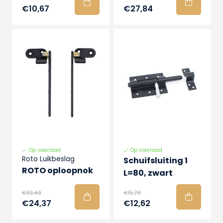
€10,67
€27,84
Op voorraad
Op voorraad
Roto Luikbeslag
Schuifsluiting 1
ROTO oploopnok
L=80, zwart
€32,49
€15,78
€24,37
€12,62