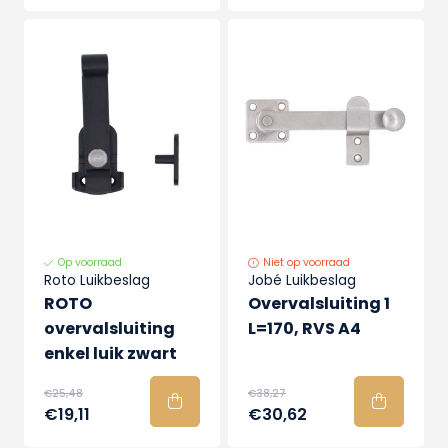
Op voorraad
Niet op voorraad
Roto Luikbeslag
Jobé Luikbeslag
ROTO
Overvalsluiting 1
overvalsluiting
L=170, RVS A4
enkel luik zwart
€25,48
€38,27
€19,11
€30,62