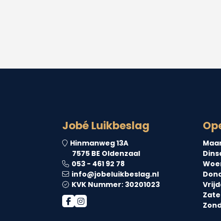
Jobé Luikbeslag
Ope
Hinmanweg 13A
Maa
7575 BE Oldenzaal
Dins
053 - 461 92 78
Woe
info@jobeluikbeslag.nl
Dond
KVK Nummer: 30201023
Vrijd
Zate
Zond