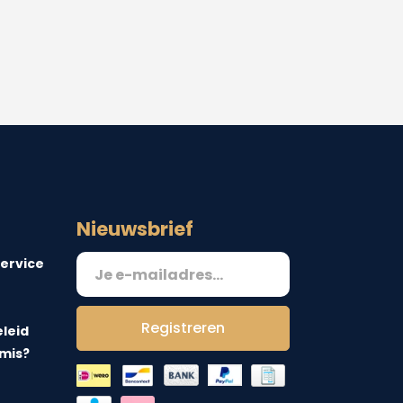
Nieuwsbrief
ervice
Registreren
leid
 mis?