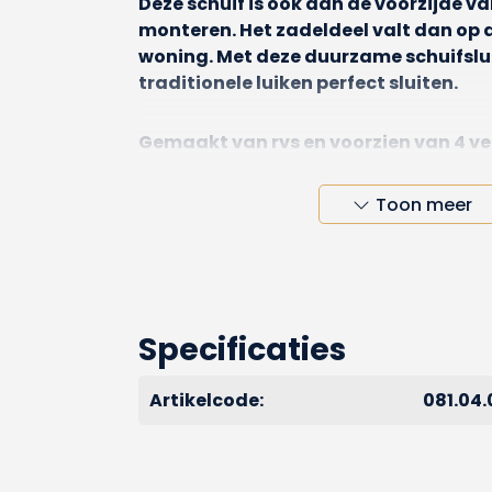
Deze schuif is ook aan de voorzijde v
monteren. Het zadeldeel valt dan op de
woning. Met deze duurzame schuifslui
traditionele luiken perfect sluiten.
Gemaakt van rvs en voorzien van 4 v
schroef 4mm.
Toon meer
Sluit het enkele luik van buiten nu op
dus niet in het kozijn? Dan is de
sluitin
beter geschikt. Deze monteer je name
de zijkant van het luik.
Specificaties
Artikelcode:
081.04.