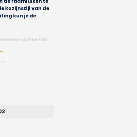
an de raamluiken te
 kozijnstijl van de
ting kun je de
erzonken gaten tbv
 het raamkozijn en
g voor enkel luik
lijk gemakkelijk aan
03