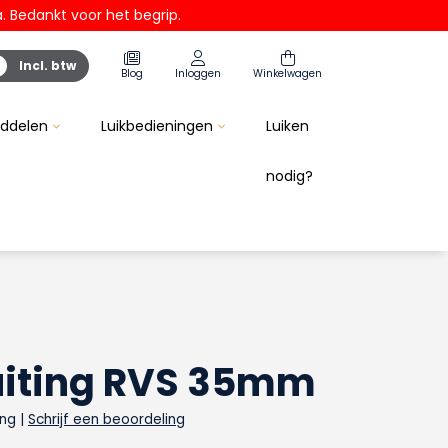
 Bedankt voor het begrip.
Incl. btw
Blog
Inloggen
Winkelwagen
iddelen
Luikbedieningen
Luiken
nodig?
Beschermringen
Pluggen
Scharnieren
uiting RVS 35mm
ing
|
Schrijf een beoordeling