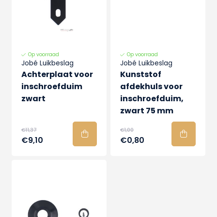
Op voorraad
Op voorraad
Jobé Luikbeslag
Jobé Luikbeslag
Achterplaat voor
Kunststof
inschroefduim
afdekhuls voor
zwart
inschroefduim,
zwart 75 mm
€11,37
€1,00
€9,10
€0,80