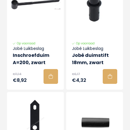
Op voorraad
Op voorraad
Jobé Luikbeslag
Jobé Luikbeslag
Inschroefduim
Jobé duimstift
A=200, zwart
18mm, zwart
€11,14
€6,17
€8,92
€4,32