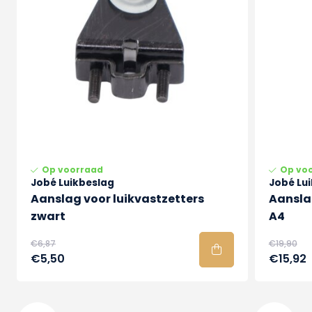
Op voorraad
Op vo
Jobé Luikbeslag
Jobé Lu
Aanslag voor luikvastzetters
Aanslag
zwart
A4
€6,87
€19,90
€5,50
€15,92