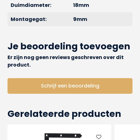
Duimdiameter:
18mm
Voor ons gehele assortiment
gehengen
en
duimen
van serie traditioneel kunt u
hier
Montagegat:
9mm
klikken.
Je beoordeling toevoegen
Er zijn nog geen reviews geschreven over dit
product.
Schrijf een beoordeling
Gerelateerde producten