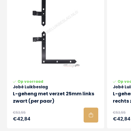
Op voorraad
Op vo
Jobé Luikbeslag
Jobé Lu
L-geheng met verzet 25mm links
L-gehe
zwart (per paar)
rechts 
€53,55
€53,55
€42,84
€42,84