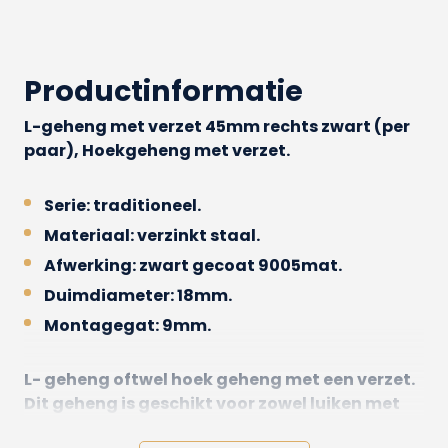
Productinformatie
L-geheng met verzet 45mm rechts zwart (per
paar), Hoekgeheng met verzet.
Serie: traditioneel.
Materiaal: verzinkt staal.
Afwerking: zwart gecoat 9005mat.
Duimdiameter: 18mm.
Montagegat: 9mm.
L- geheng oftwel hoek geheng met een verzet.
Dit geheng is geschikt voor zowel luiken met
een kader als vlakke raamluiken. Deze set