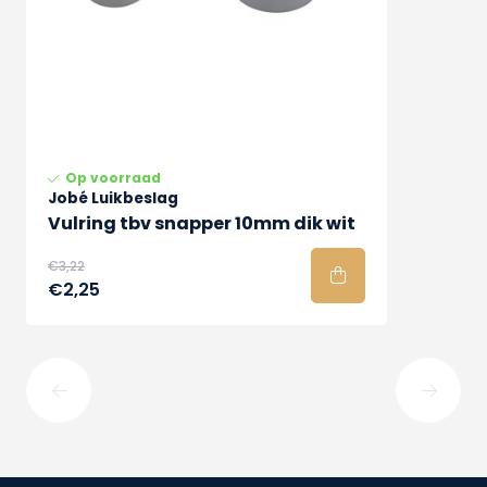
Op voorraad
Jobé Luikbeslag
Vulring tbv snapper 10mm dik wit
€3,22
€2,25