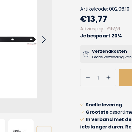
Artikelcode: 002.06.19
€13,77
Adviesprijs:
€17,21
Je bespaart 20%
Verzendkosten
Gratis verzending van
Snelle levering
Grootste
assortime
In verband met de
iets langer duren. 