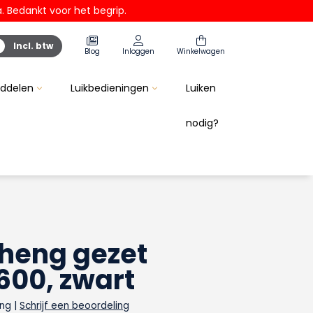
 Bedankt voor het begrip.
Incl. btw
Blog
Inloggen
Winkelwagen
iddelen
Luikbedieningen
Luiken
nodig?
Beschermringen
Pluggen
Scharnieren
heng gezet
600, zwart
ing
|
Schrijf een beoordeling