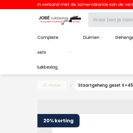
In verband met de zomervakantie kan de verze
Complete
Duimen
Geheng
sets
luikbeslag
Tradi
Duim
Gehe
Beslag
Luikb
gehe
Kozij
Gehe
Hout
Home
Staartgeheng gezet X=45,
Muur
Gehen
Draad
Slotb
20% korting