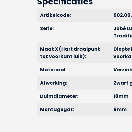
Specificaties
Artikelcode:
002.06.
Serie:
Jobé L
Traditi
Maat X (Hart draaipunt
Diepte 
tot voorkant luik):
voorkan
Materiaal:
Verzink
Afwerking:
Zwart 
Duimdiameter:
18mm
Montagegat:
9mm