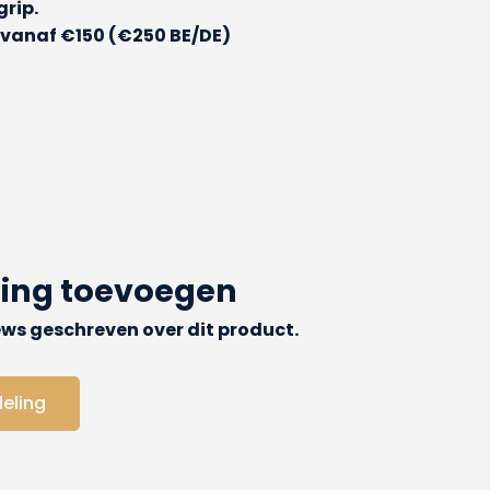
rip.
vanaf €150 (€250 BE/DE)
ling toevoegen
iews geschreven over dit product.
deling