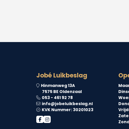
Jobé Luikbeslag
Ope
Hinmanweg 13A
Maa
7575 BE Oldenzaal
Dins
053 - 461 92 78
Woe
info@jobeluikbeslag.nl
Dond
KVK Nummer: 30201023
Vrijd
Zate
Zond