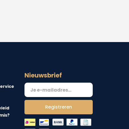
Nieuwsbrief
ervice
Registreren
leid
 mis?