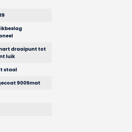
19
uikbeslag
oneel
hart draaipunt tot
t luik
t staal
gecoat 9005mat