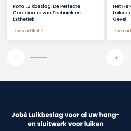
Roto Luikbeslag: De Perfecte
Het Her
Combinatie van Techniek en
Luikvas
Esthetiek
Gevel
Lees artikel
Lees art
Jobé Luikbeslag voor al uw hang-
en sluitwerk voor luiken